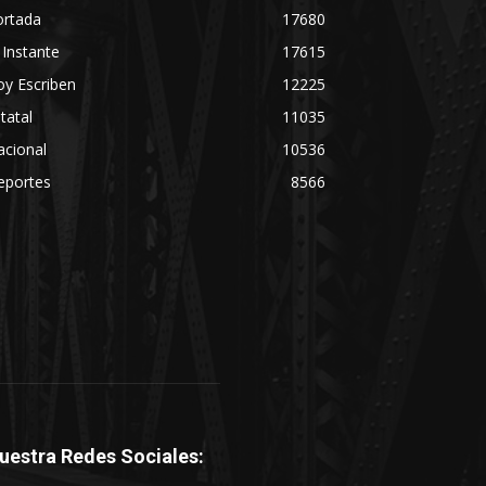
ortada
17680
 Instante
17615
y Escriben
12225
tatal
11035
acional
10536
eportes
8566
uestra Redes Sociales: