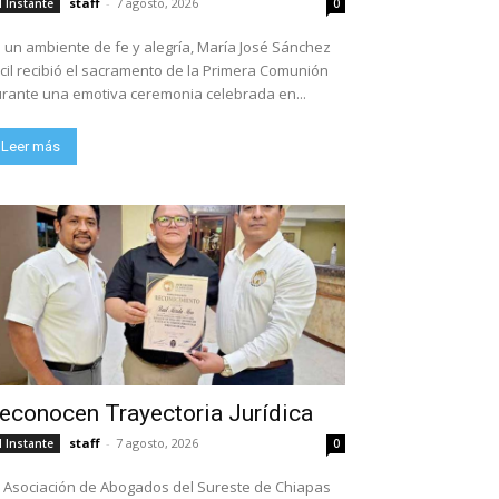
staff
-
7 agosto, 2026
l Instante
0
 un ambiente de fe y alegría, María José Sánchez
cil recibió el sacramento de la Primera Comunión
rante una emotiva ceremonia celebrada en...
Leer más
econocen Trayectoria Jurídica
staff
-
7 agosto, 2026
l Instante
0
 Asociación de Abogados del Sureste de Chiapas