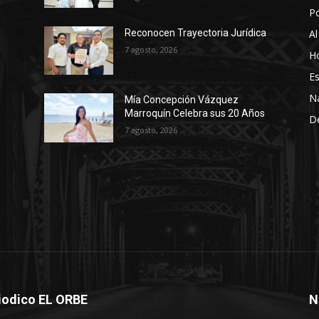
P
Al
Reconocen Trayectoria Jurídica
7 agosto, 2026
Ho
Es
N
Mía Concepción Vázquez
Marroquín Celebra sus 20 Años
D
7 agosto, 2026
iodico EL ORBE
N