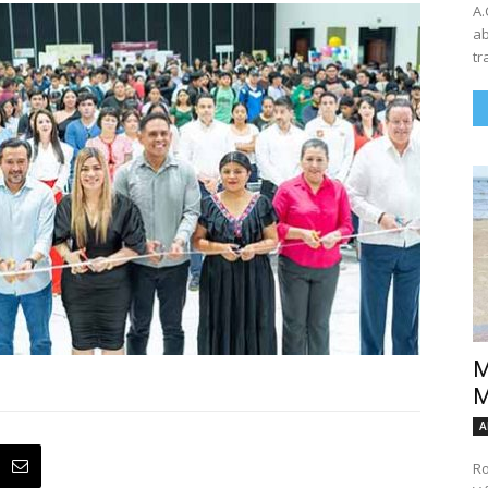
A.
ab
tr
M
M
A
Ro