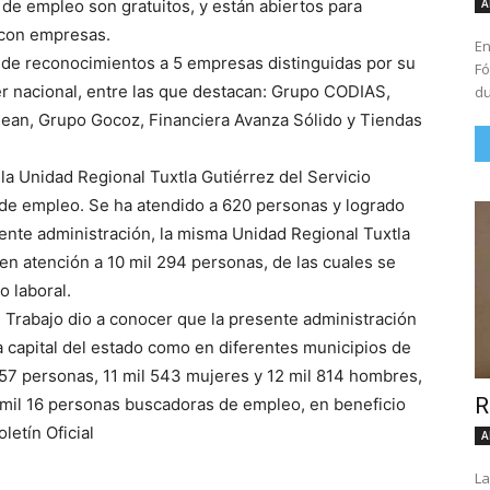
A
 de empleo son gratuitos, y están abiertos para
 con empresas.
En
a de reconocimientos a 5 empresas distinguidas por su
Fó
r nacional, entre las que destacan: Grupo CODIAS,
du
ean, Grupo Gocoz, Financiera Avanza Sólido y Tiendas
a Unidad Regional Tuxtla Gutiérrez del Servicio
 de empleo. Se ha atendido a 620 personas y logrado
sente administración, la misma Unidad Regional Tuxtla
 en atención a 10 mil 294 personas, de las cuales se
o laboral.
 Trabajo dio a conocer que la presente administración
la capital del estado como en diferentes municipios de
357 personas, 11 mil 543 mujeres y 12 mil 814 hombres,
R
7 mil 16 personas buscadoras de empleo, en beneficio
letín Oficial
A
La