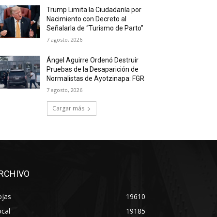
Trump Limita la Ciudadanía por
Nacimiento con Decreto al
Señalarla de “Turismo de Parto”
7 agosto, 2026
Ángel Aguirre Ordenó Destruir
Pruebas de la Desaparición de
Normalistas de Ayotzinapa: FGR
7 agosto, 2026
Cargar más
RCHIVO
ojas
19610
cal
19185