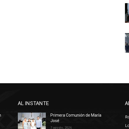
AL INSTANTE
A
n
Primera Comunión de María
R
José
Lo
7 agosto, 2026