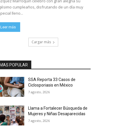
zquez Marroquín celebró con gran alegría su
gésimo cumpleaños, disfrutando de un día muy
pecial lleno...
Leer más
Cargar más
MAS POPULAR
SSA Reporta 33 Casos de
Ciclosporiasis en México
7 agosto, 2026
Llama a Fortalecer Búsqueda de
Mujeres y Niñas Desaparecidas
7 agosto, 2026