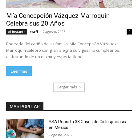
Mía Concepción Vázquez Marroquín
Celebra sus 20 Años
staff
-
7 agosto, 2026
Al Instante
0
Rodeada del cariño de su familia, Mía Concepción Vázquez
Marroquín celebró con gran alegría su vigésimo cumpleaños,
disfrutando de un día muy especial lleno...
Leer más
Cargar más
MAS POPULAR
SSA Reporta 33 Casos de Ciclosporiasis
en México
7 agosto, 2026