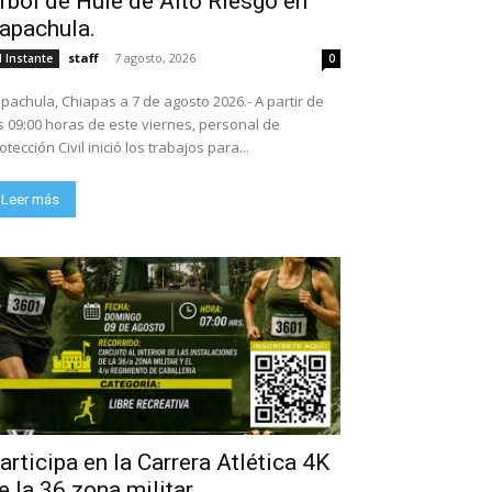
rbol de Hule de Alto Riesgo en
apachula.
staff
-
7 agosto, 2026
l Instante
0
pachula, Chiapas a 7 de agosto 2026.- A partir de
s 09:00 horas de este viernes, personal de
otección Civil inició los trabajos para...
Leer más
articipa en la Carrera Atlética 4K
e la 36 zona militar.