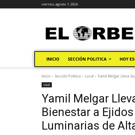
viernes, agosto 7, 2026
INICIO
SECCIÓN POLITICA
HOY ES
Inicio
Sección Politica
Local
Yamil Melgar Lleva Se
Local
Yamil Melgar Llev
Bienestar a Ejido
Luminarias de Alt