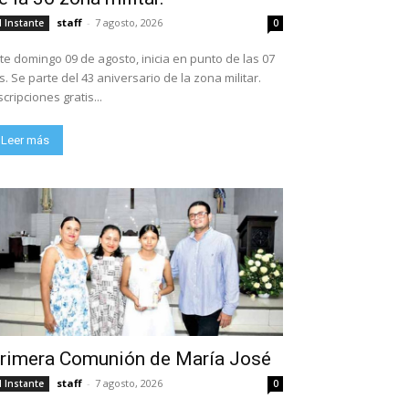
staff
-
7 agosto, 2026
l Instante
0
te domingo 09 de agosto, inicia en punto de las 07
ario de la zona militar.
scripciones gratis...
Leer más
rimera Comunión de María José
staff
-
7 agosto, 2026
l Instante
0