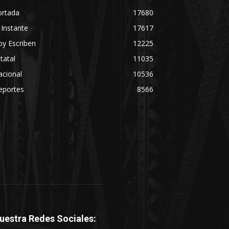
ortada
17680
 Instante
17617
y Escriben
12225
tatal
11035
acional
10536
eportes
8566
uestra Redes Sociales: