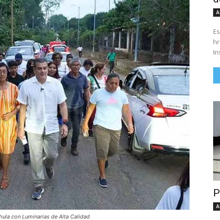
A
Es
hrs. Se parte del 43 anivers
In
P
A
hula con Luminarias de Alta Calidad