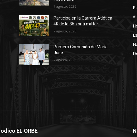
7 agosto, 2026
P
Al
Participa en la Carrera Atlética
4K de la 36 zona militar.
Ho
7 agosto, 2026
Es
N
Primera Comunión de María
José
D
7 agosto, 2026
iodico EL ORBE
N