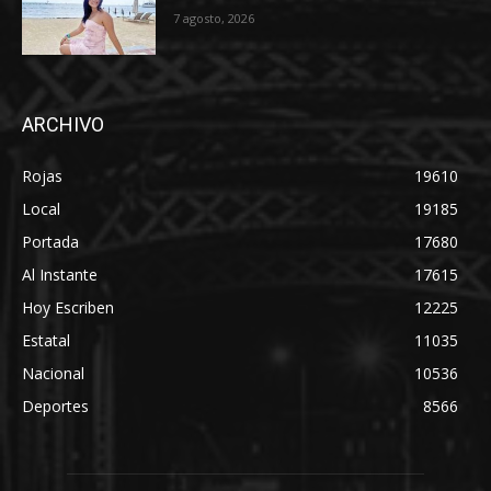
7 agosto, 2026
ARCHIVO
Rojas
19610
Local
19185
Portada
17680
Al Instante
17615
Hoy Escriben
12225
Estatal
11035
Nacional
10536
Deportes
8566