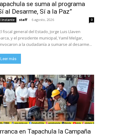
apachula se suma al programa
Sí al Desarme, Sí a la Paz”
staff
-
6 agosto, 2026
l Instante
0
El fiscal general del Estado, Jorge Luis Llaven
arca, y el presidente municipal, Yamil Melgar,
nvocaron a la ciudadanía a sumarse al desarme...
Leer más
rranca en Tapachula la Campaña