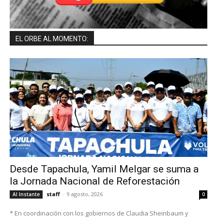
EL ORBE AL MOMENTO:
Desde Tapachula, Yamil Melgar se suma a
la Jornada Nacional de Reforestación
staff
-
9 agosto, 2026
Al Instante
0
* En coordinación con los gobiernos de Claudia Sheinbaum y