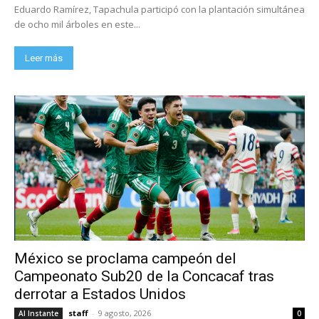
Eduardo Ramírez, Tapachula participó con la plantación simultánea
de ocho mil árboles en este...
Leer más
México se proclama campeón del
Campeonato Sub20 de la Concacaf tras
derrotar a Estados Unidos
staff
-
9 agosto, 2026
Al Instante
0