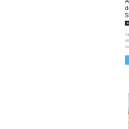
A
d
S
A
Ta
ob
vi