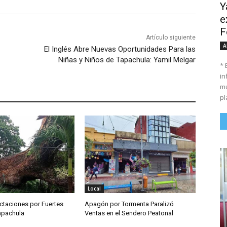
Y
e
F
Artículo siguiente
A
El Inglés Abre Nuevas Oportunidades Para las
Niñas y Niños de Tapachula: Yamil Melgar
* 
in
mu
pl
Local
ctaciones por Fuertes
Apagón por Tormenta Paralizó
Tapachula
Ventas en el Sendero Peatonal