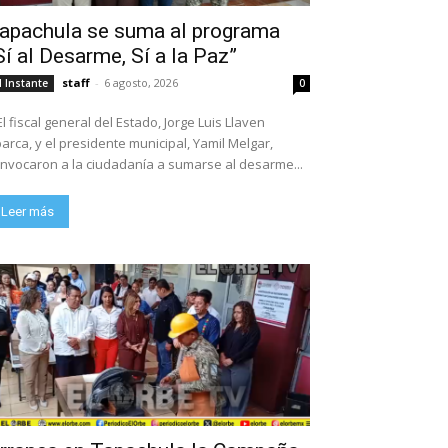
apachula se suma al programa
Sí al Desarme, Sí a la Paz”
staff
-
6 agosto, 2026
l Instante
0
El fiscal general del Estado, Jorge Luis Llaven
arca, y el presidente municipal, Yamil Melgar,
nvocaron a la ciudadanía a sumarse al desarme...
Leer más