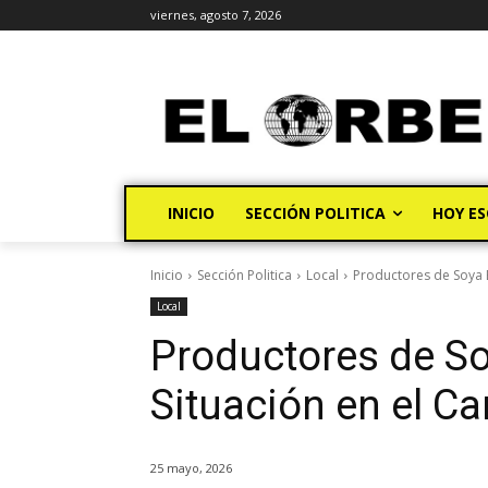
viernes, agosto 7, 2026
INICIO
SECCIÓN POLITICA
HOY ES
Inicio
Sección Politica
Local
Productores de Soya E
Local
Productores de So
Situación en el C
25 mayo, 2026