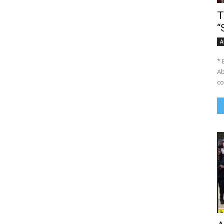
T
“
A
* 
Ab
co