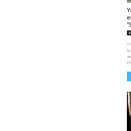
Y
e
“
A
* 
la
am
Ch