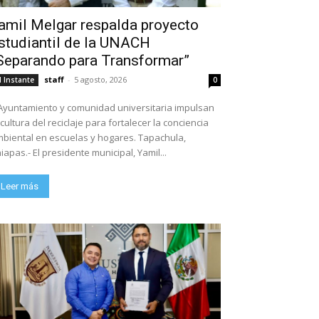
amil Melgar respalda proyecto
studiantil de la UNACH
Separando para Transformar”
staff
-
5 agosto, 2026
l Instante
0
Ayuntamiento y comunidad universitaria impulsan
 cultura del reciclaje para fortalecer la conciencia
biental en escuelas y hogares. Tapachula,
iapas.- El presidente municipal, Yamil...
Leer más