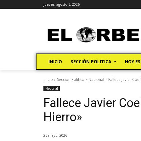
jueves, agosto 6, 2026
INICIO
SECCIÓN POLITICA
HOY ES
Inicio
Sección Politica
Nacional
Fallece Javier Coel
Nacional
Fallece Javier Coel
Hierro»
25 mayo, 2026