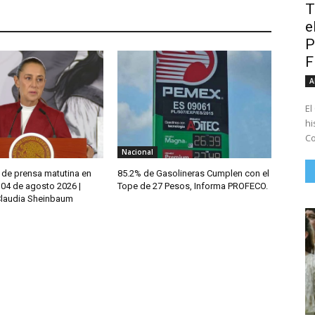
T
e
P
A
El
hi
Co
Nacional
 de prensa matutina en
85.2% de Gasolineras Cumplen con el
 04 de agosto 2026 |
Tope de 27 Pesos, Informa PROFECO.
Claudia Sheinbaum