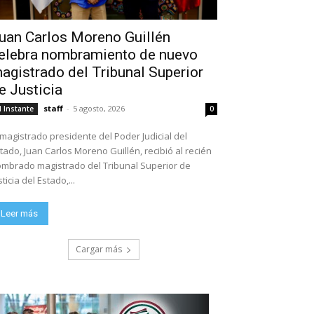
uan Carlos Moreno Guillén
elebra nombramiento de nuevo
agistrado del Tribunal Superior
e Justicia
staff
-
5 agosto, 2026
l Instante
0
 magistrado presidente del Poder Judicial del
tado, Juan Carlos Moreno Guillén, recibió al recién
mbrado magistrado del Tribunal Superior de
sticia del Estado,...
Leer más
Cargar más