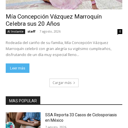
Mía Concepción Vázquez Marroquín
Celebra sus 20 Años
staff
-
7 agosto, 2026
Al Instante
0
Rodeada del cariño de su familia, Mía Concepción Vázquez
Marroquín celebró con gran alegría su vigésimo cumpleaños,
disfrutando de un día muy especial lleno...
Leer más
Cargar más
MAS POPULAR
SSA Reporta 33 Casos de Ciclosporiasis
en México
7 agosto, 2026