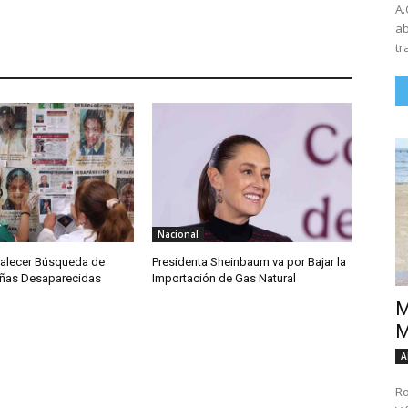
A.
ab
tr
Nacional
talecer Búsqueda de
Presidenta Sheinbaum va por Bajar la
iñas Desaparecidas
Importación de Gas Natural
M
M
A
Ro