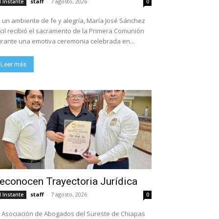
staff
-
7 agosto, 2026
l Instante
0
 un ambiente de fe y alegría, María José Sánchez
cil recibió el sacramento de la Primera Comunión
rante una emotiva ceremonia celebrada en...
Leer más
econocen Trayectoria Jurídica
staff
-
7 agosto, 2026
l Instante
0
 Asociación de Abogados del Sureste de Chiapas