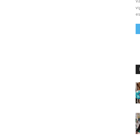
Vá
vi
es