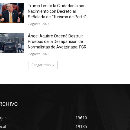
Trump Limita la Ciudadanía por
Nacimiento con Decreto al
Señalarla de “Turismo de Parto”
7 agosto, 2026
Ángel Aguirre Ordenó Destruir
Pruebas de la Desaparición de
Normalistas de Ayotzinapa: FGR
7 agosto, 2026
Cargar más
RCHIVO
ojas
19610
cal
19185