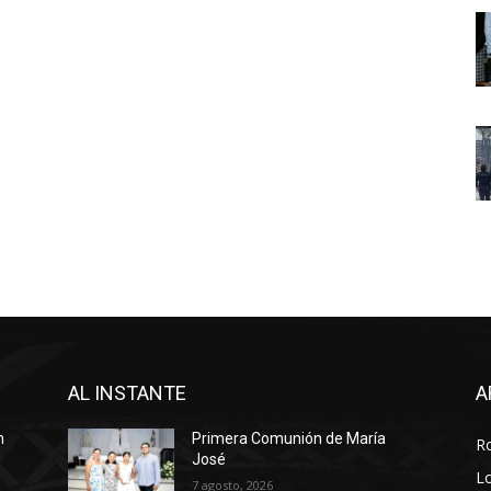
AL INSTANTE
A
n
Primera Comunión de María
R
José
Lo
7 agosto, 2026