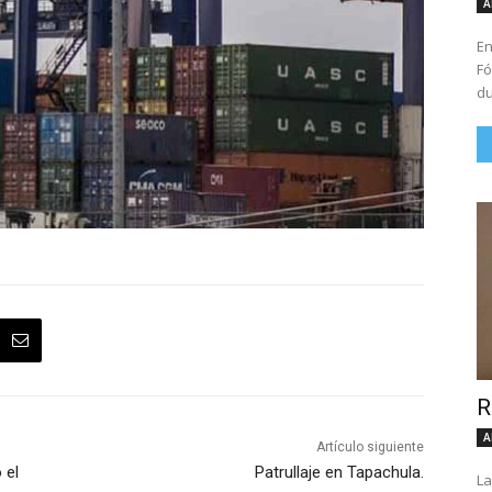
A
En
Fó
du
R
A
Artículo siguiente
 el
Patrullaje en Tapachula.
La