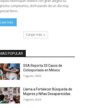
zquez Marroquín celebró con gran alegría su
gésimo cumpleaños, disfrutando de un día muy
pecial lleno...
Leer más
Cargar más
MAS POPULAR
SSA Reporta 33 Casos de
Ciclosporiasis en México
7 agosto, 2026
Llama a Fortalecer Búsqueda de
Mujeres y Niñas Desaparecidas
7 agosto, 2026