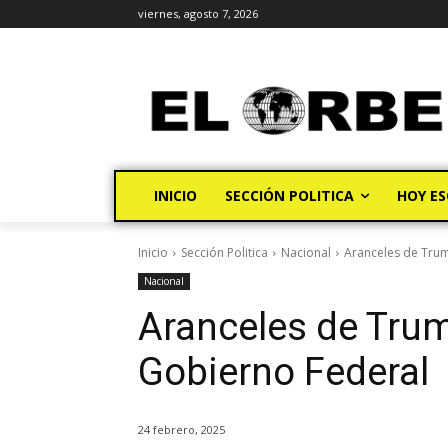
viernes, agosto 7, 2026
INICIO
SECCIÓN POLITICA
HOY ES
Inicio
Sección Politica
Nacional
Aranceles de Trum
Nacional
Aranceles de Trum
Gobierno Federal
24 febrero, 2025