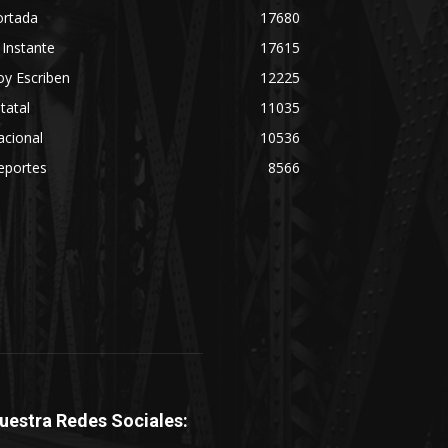
ortada
17680
 Instante
17615
y Escriben
12225
tatal
11035
acional
10536
eportes
8566
uestra Redes Sociales: