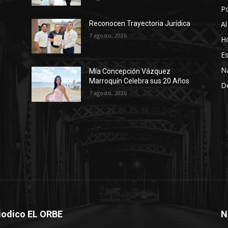
P
Al
Reconocen Trayectoria Jurídica
7 agosto, 2026
Ho
Es
N
Mía Concepción Vázquez
Marroquín Celebra sus 20 Años
D
7 agosto, 2026
iodico EL ORBE
N