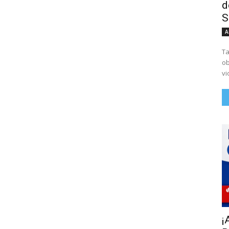
d
S
A
Ta
ob
vi
¡