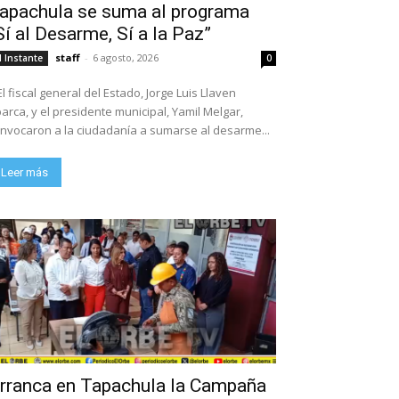
apachula se suma al programa
Sí al Desarme, Sí a la Paz”
staff
-
6 agosto, 2026
l Instante
0
El fiscal general del Estado, Jorge Luis Llaven
arca, y el presidente municipal, Yamil Melgar,
nvocaron a la ciudadanía a sumarse al desarme...
Leer más
rranca en Tapachula la Campaña