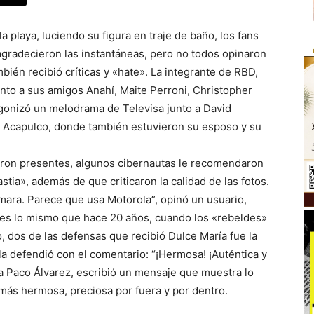
a playa, luciendo su figura en traje de baño, los fans
 agradecieron las instantáneas, pero no todos opinaron
bién recibió críticas y «hate». La integrante de RBD,
nto a sus amigos Anahí, Maite Perroni, Christopher
gonizó un melodrama de Televisa junto a David
e Acapulco, donde también estuvieron su esposo y su
eron presentes, algunos cibernautas le recomendaron
tia», además de que criticaron la calidad de las fotos.
mara. Parece que usa Motorola”, opinó un usuario,
 es lo mismo que hace 20 años, cuando los «rebeldes»
dos de las defensas que recibió Dulce María fue la
la defendió con el comentario: “¡Hermosa! ¡Auténtica y
ta Paco Álvarez, escribió un mensaje que muestra lo
 más hermosa, preciosa por fuera y por dentro.