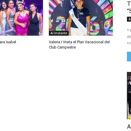
T
“
A
* 
Al Instante
Ab
ara Isabel
Valeria I Visita el Plan Vacacional del
co
Club Campestre
A