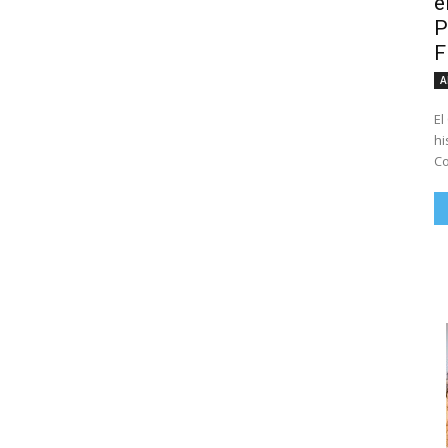
e
P
A
El
hi
Co