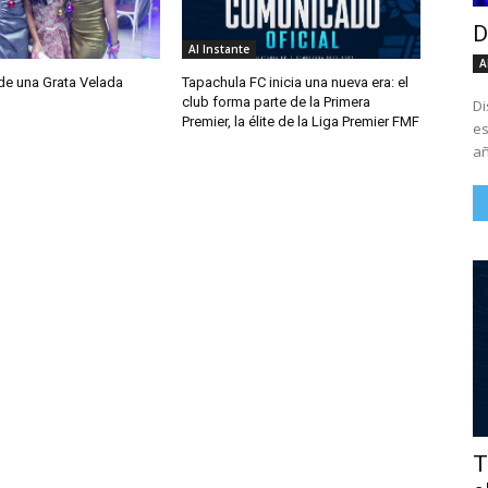
D
Al Instante
A
de una Grata Velada
Tapachula FC inicia una nueva era: el
club forma parte de la Primera
Di
Premier, la élite de la Liga Premier FMF
es
añ
T