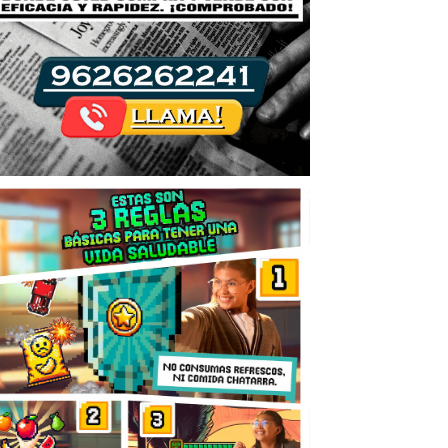
el Cortés, Eduardo Vega, Ivana Sánchez, Ángel Álvarez, Fátima Velasco, Javier Sánchez