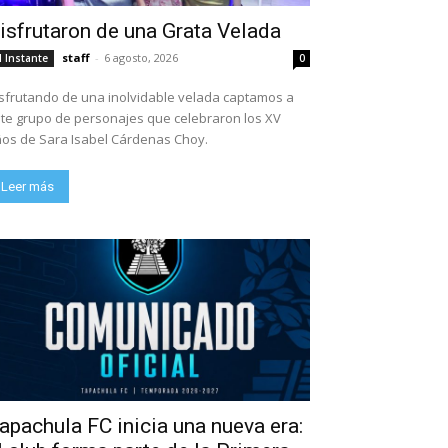
isfrutaron de una Grata Velada
staff
-
6 agosto, 2026
l Instante
0
sfrutando de una inolvidable velada captamos a
te grupo de personajes que celebraron los XV
os de Sara Isabel Cárdenas Choy.
Leer más
apachula FC inicia una nueva era: