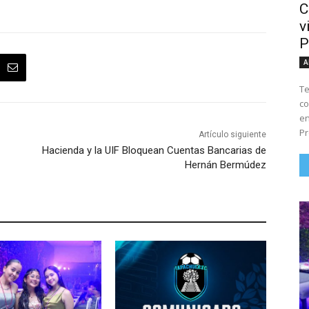
C
v
P
A
Te
co
en
Pr
Artículo siguiente
Hacienda y la UIF Bloquean Cuentas Bancarias de
Hernán Bermúdez