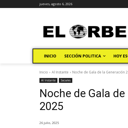
jueves, agosto 6, 2026
INICIO
SECCIÓN POLITICA
HOY ES
Inicio
Al Instante
Noche de Gala de la Generación 
Al Instante
Sociales
Noche de Gala de 
2025
26 julio, 2025