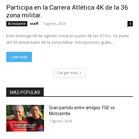
Participa en la Carrera Atlética 4K de la 36
zona militar.
staff
-
7 agosto, 2026
Al Instante
0
Este domingo 09 de agosto, inicia en punto de las 07 hrs. Se parte
del 43 aniversario de la zona militar. Inscripciones gratis...
Leer más
Cargar más
MAS POPULAR
Gran partido entre amigos: FGE vs
Motozintla.
7 agosto, 2026