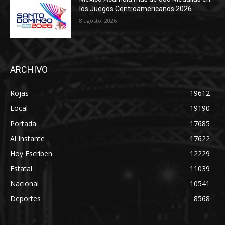
los Juegos Centroamericanos 2026
8 agosto, 2026
ARCHIVO
Rojas
19612
Local
19190
Portada
17685
Al Instante
17622
Hoy Escriben
12229
Estatal
11039
Nacional
10541
Deportes
8568