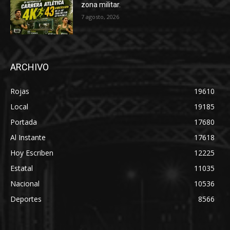
zona militar.
7 agosto, 2026
ARCHIVO
Rojas
19610
Local
19185
Portada
17680
Al Instante
17618
Hoy Escriben
12225
Estatal
11035
Nacional
10536
Deportes
8566