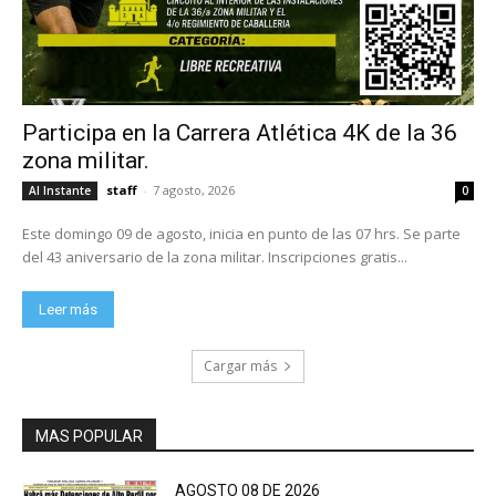
Participa en la Carrera Atlética 4K de la 36
zona militar.
staff
-
7 agosto, 2026
Al Instante
0
Este domingo 09 de agosto, inicia en punto de las 07 hrs. Se parte
del 43 aniversario de la zona militar. Inscripciones gratis...
Leer más
Cargar más
MAS POPULAR
AGOSTO 08 DE 2026