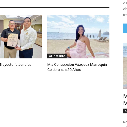
A.
ab
tr
Al Instante
rayectoria Jurídica
Mía Concepción Vázquez Marroquín
Celebra sus 20 Años
M
M
A
Ro