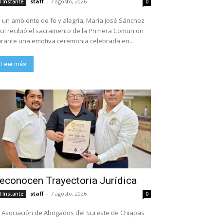
staff
-
7 agosto, 2026
l Instante
0
 un ambiente de fe y alegría, María José Sánchez
cil recibió el sacramento de la Primera Comunión
rante una emotiva ceremonia celebrada en...
Leer más
econocen Trayectoria Jurídica
staff
-
7 agosto, 2026
l Instante
0
 Asociación de Abogados del Sureste de Chiapas