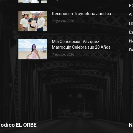
P
Al
Reconocen Trayectoria Jurídica
7 agosto, 2026
Ho
Es
N
Mía Concepción Vázquez
Marroquín Celebra sus 20 Años
D
7 agosto, 2026
iodico EL ORBE
N