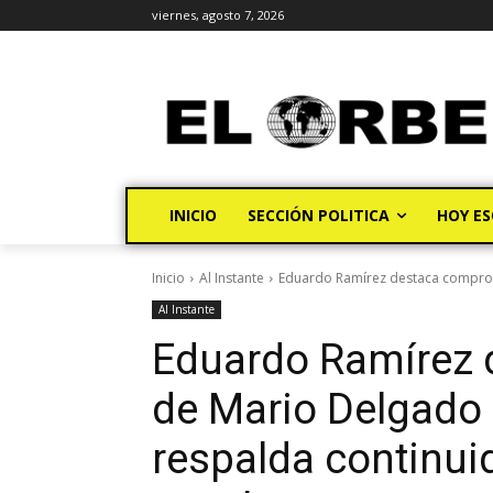
viernes, agosto 7, 2026
INICIO
SECCIÓN POLITICA
HOY ES
Inicio
Al Instante
Eduardo Ramírez destaca comprom
Al Instante
Eduardo Ramírez
de Mario Delgado 
respalda continui