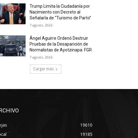
Trump Limita la Ciudadanía por
Nacimiento con Decreto al
Señalarla de “Turismo de Parto”
7 agosto, 2026
Ángel Aguirre Ordenó Destruir
Pruebas de la Desaparición de
Normalistas de Ayotzinapa: FGR
7 agosto, 2026
Cargar más
RCHIVO
ojas
19610
cal
19185