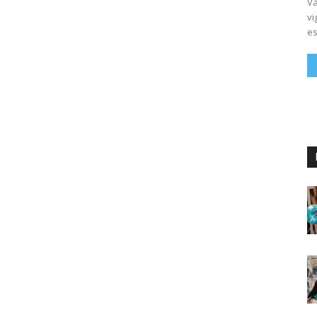
Vá
vi
es