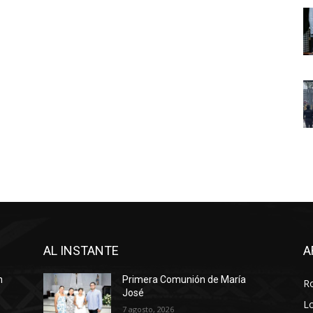
AL INSTANTE
A
n
Primera Comunión de María
R
José
Lo
7 agosto, 2026