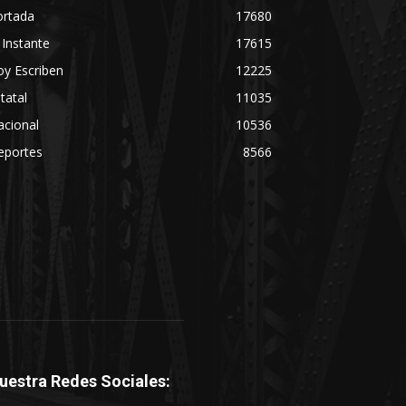
ortada
17680
 Instante
17615
y Escriben
12225
tatal
11035
acional
10536
eportes
8566
uestra Redes Sociales: