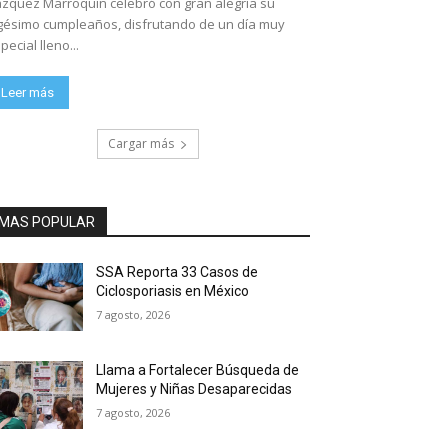
zquez Marroquín celebró con gran alegría su
gésimo cumpleaños, disfrutando de un día muy
pecial lleno...
Leer más
Cargar más
MAS POPULAR
SSA Reporta 33 Casos de
Ciclosporiasis en México
7 agosto, 2026
Llama a Fortalecer Búsqueda de
Mujeres y Niñas Desaparecidas
7 agosto, 2026