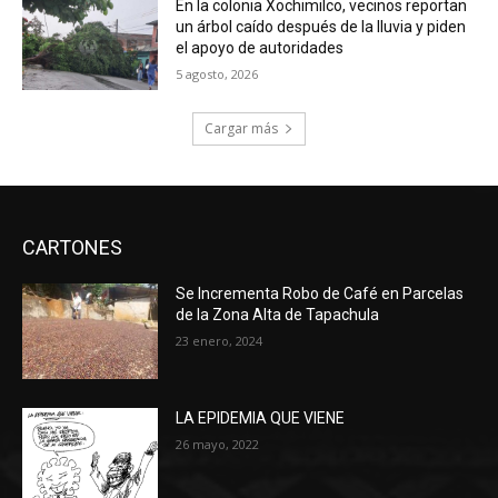
En la colonia Xochimilco, vecinos reportan
un árbol caído después de la lluvia y piden
el apoyo de autoridades
5 agosto, 2026
Cargar más
CARTONES
Se Incrementa Robo de Café en Parcelas
de la Zona Alta de Tapachula
23 enero, 2024
LA EPIDEMIA QUE VIENE
26 mayo, 2022