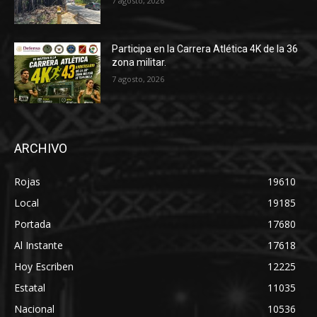
7 agosto, 2026
Participa en la Carrera Atlética 4K de la 36
zona militar.
7 agosto, 2026
ARCHIVO
Rojas
19610
Local
19185
Portada
17680
Al Instante
17618
Hoy Escriben
12225
Estatal
11035
Nacional
10536