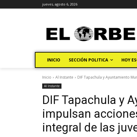
jueves, agosto 6, 2026
INICIO
SECCIÓN POLITICA
HOY ES
Inicio
Al Instante
DIF Tapachula y Ayuntamiento Munic
Al Instante
DIF Tapachula y 
impulsan acciones
integral de las ju