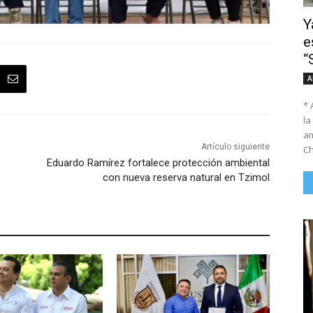
Y
e
“
A
* 
la
am
Artículo siguiente
Ch
Eduardo Ramírez fortalece protección ambiental
con nueva reserva natural en Tzimol