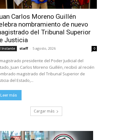
uan Carlos Moreno Guillén
elebra nombramiento de nuevo
agistrado del Tribunal Superior
e Justicia
staff
-
5 agosto, 2026
l Instante
0
 magistrado presidente del Poder Judicial del
tado, Juan Carlos Moreno Guillén, recibió al recién
mbrado magistrado del Tribunal Superior de
sticia del Estado,...
Leer más
Cargar más