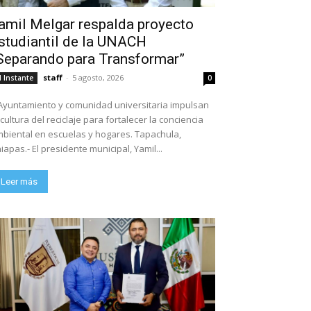
amil Melgar respalda proyecto
studiantil de la UNACH
Separando para Transformar”
staff
-
5 agosto, 2026
l Instante
0
Ayuntamiento y comunidad universitaria impulsan
 cultura del reciclaje para fortalecer la conciencia
biental en escuelas y hogares. Tapachula,
iapas.- El presidente municipal, Yamil...
Leer más