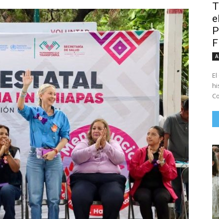
T
e
P
A
El
hi
Co