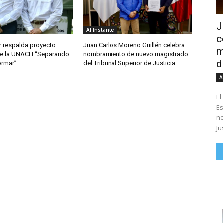
J
Al Instante
c
r respalda proyecto
Juan Carlos Moreno Guillén celebra
m
 de la UNACH “Separando
nombramiento de nuevo magistrado
d
ormar”
del Tribunal Superior de Justicia
A
El
Es
no
Ju