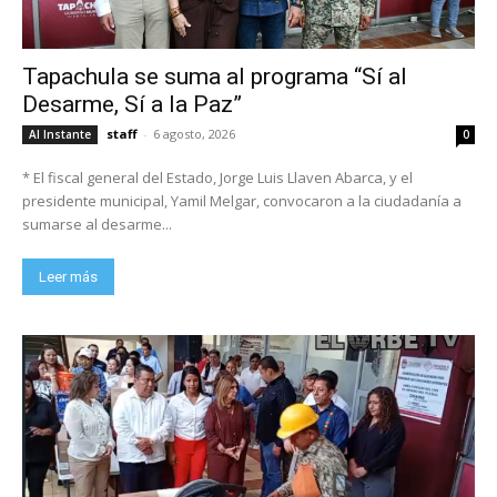
Tapachula se suma al programa “Sí al
Desarme, Sí a la Paz”
staff
-
6 agosto, 2026
Al Instante
0
* El fiscal general del Estado, Jorge Luis Llaven Abarca, y el
presidente municipal, Yamil Melgar, convocaron a la ciudadanía a
sumarse al desarme...
Leer más