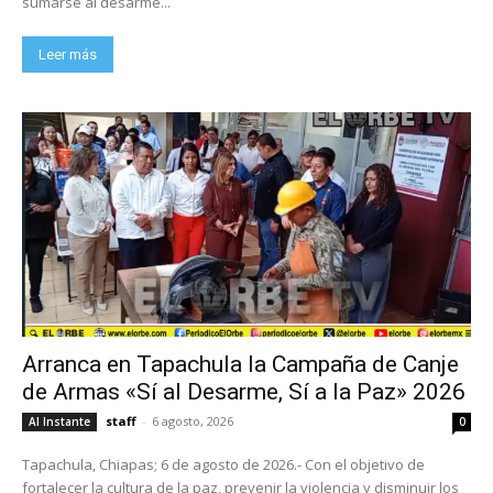
sumarse al desarme...
Leer más
Arranca en Tapachula la Campaña de Canje
de Armas «Sí al Desarme, Sí a la Paz» 2026
staff
-
6 agosto, 2026
Al Instante
0
Tapachula, Chiapas; 6 de agosto de 2026.- Con el objetivo de
fortalecer la cultura de la paz, prevenir la violencia y disminuir los