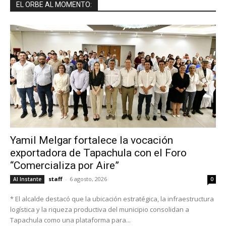
EL ORBE AL MOMENTO:
Yamil Melgar fortalece la vocación
exportadora de Tapachula con el Foro
“Comercializa por Aire”
staff
-
6 agosto, 2026
Al Instante
0
* El alcalde destacó que la ubicación estratégica, la infraestructura
logística y la riqueza productiva del municipio consolidan a
Tapachula como una plataforma para...