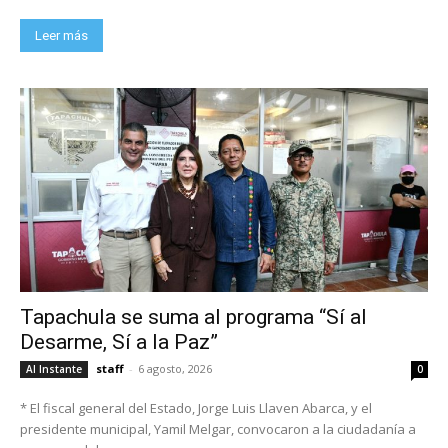
Leer más
Tapachula se suma al programa “Sí al
Desarme, Sí a la Paz”
staff
-
6 agosto, 2026
Al Instante
0
* El fiscal general del Estado, Jorge Luis Llaven Abarca, y el
presidente municipal, Yamil Melgar, convocaron a la ciudadanía a