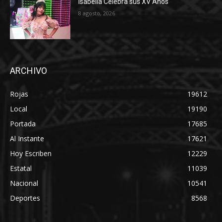
Isabella Celebra sus XV Años
8 agosto, 2026
ARCHIVO
Rojas
19612
Local
19190
Portada
17685
Al Instante
17621
Hoy Escriben
12229
Estatal
11039
Nacional
10541
Deportes
8568