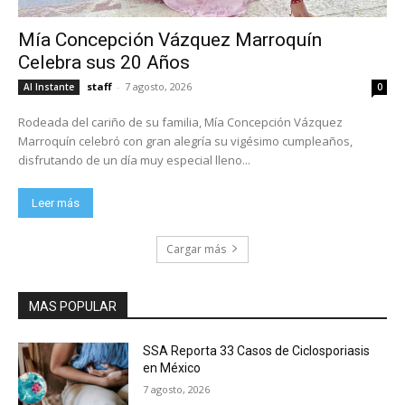
Mía Concepción Vázquez Marroquín
Celebra sus 20 Años
staff
-
7 agosto, 2026
Al Instante
0
Rodeada del cariño de su familia, Mía Concepción Vázquez
Marroquín celebró con gran alegría su vigésimo cumpleaños,
disfrutando de un día muy especial lleno...
Leer más
Cargar más
MAS POPULAR
SSA Reporta 33 Casos de Ciclosporiasis
en México
7 agosto, 2026