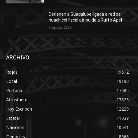
Detienen a Guadalupe ligada a red de
huachicol fiscal atribuida a Ruffo Apel
8 agosto, 2026
ARCHIVO
Rojas
19612
Local
19190
Portada
17685
Al Instante
17623
Hoy Escriben
12229
Estatal
11039
Nacional
10541
Deportes
8568