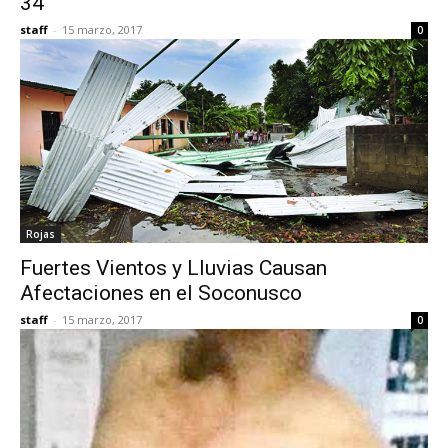
34
staff
-
15 marzo, 2017
0
Rojas
Fuertes Vientos y Lluvias Causan
Afectaciones en el Soconusco
staff
-
15 marzo, 2017
0