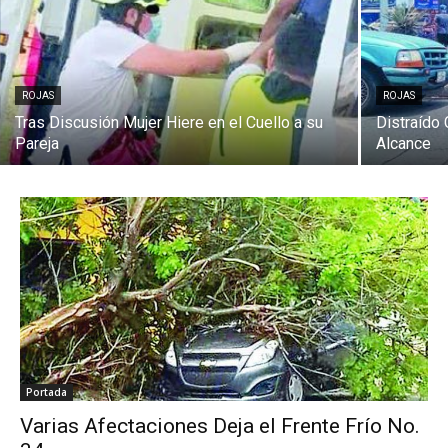
ROJAS
ROJAS
Tras Discusión Mujer Hiere en el Cuello a su
Distraído
Pareja
Alcance
Portada
Varias Afectaciones Deja el Frente Frío No.