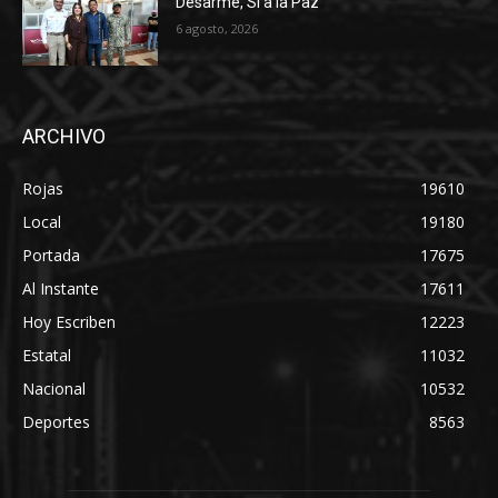
Desarme, Sí a la Paz”
6 agosto, 2026
ARCHIVO
Rojas
19610
Local
19180
Portada
17675
Al Instante
17611
Hoy Escriben
12223
Estatal
11032
Nacional
10532
Deportes
8563