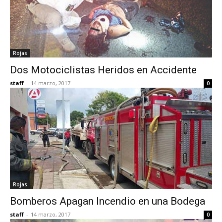
Rojas
Dos Motociclistas Heridos en Accidente
staff
-
14 marzo, 2017
0
Rojas
Bomberos Apagan Incendio en una Bodega
staff
-
14 marzo, 2017
0