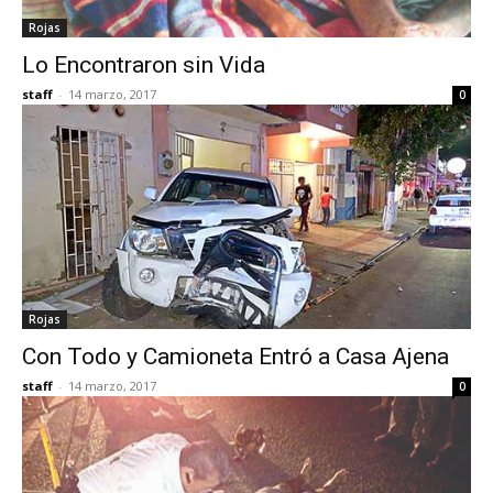
Rojas
Lo Encontraron sin Vida
staff
-
14 marzo, 2017
0
Rojas
Con Todo y Camioneta Entró a Casa Ajena
staff
-
14 marzo, 2017
0