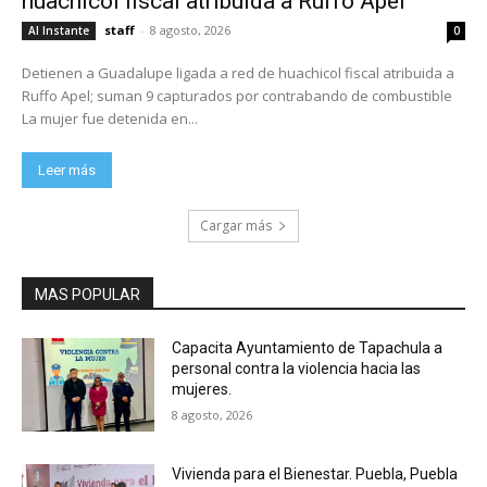
huachicol fiscal atribuida a Ruffo Apel
staff
-
8 agosto, 2026
Al Instante
0
Detienen a Guadalupe ligada a red de huachicol fiscal atribuida a
Ruffo Apel; suman 9 capturados por contrabando de combustible
La mujer fue detenida en...
Leer más
Cargar más
MAS POPULAR
Capacita Ayuntamiento de Tapachula a
personal contra la violencia hacia las
mujeres.
8 agosto, 2026
Vivienda para el Bienestar. Puebla, Puebla