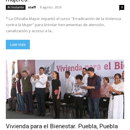
staff
-
8 agosto, 2026
Al Instante
0
* La Oficialía Mayor impartió el curso "Erradicación de la Violencia
contra la Mujer" para brindar herramientas de atención,
canalización y acceso a la...
Leer más
Vivienda para el Bienestar. Puebla, Puebla