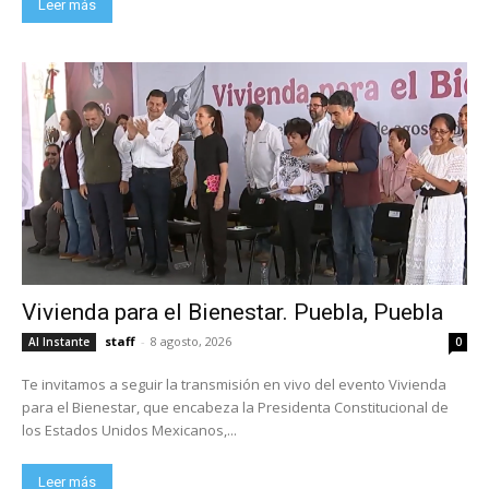
Leer más
Vivienda para el Bienestar. Puebla, Puebla
staff
-
8 agosto, 2026
Al Instante
0
Te invitamos a seguir la transmisión en vivo del evento Vivienda
para el Bienestar, que encabeza la Presidenta Constitucional de
los Estados Unidos Mexicanos,...
Leer más