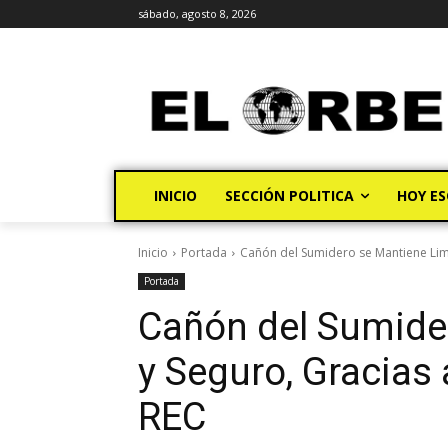
sábado, agosto 8, 2026
INICIO
SECCIÓN POLITICA
HOY ES
Inicio
Portada
Cañón del Sumidero se Mantiene Limpi
Portada
Cañón del Sumide
y Seguro, Gracias 
REC