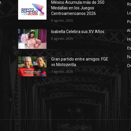
n
México Acumula más de 350
R
Medallas en los Juegos
Lo
Centroamericanos 2026
8 agosto, 2026
P
Al
Isabella Celebra sus XV Años
8 agosto, 2026
Ho
Es
N
Gran partido entre amigos: FGE
vs Motozintla.
D
7 agosto, 2026