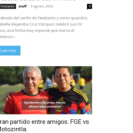
staff
-
8 agosto, 2026
l Instante
0
deada del cariño de familiares y seres queridos,
abella Alejandra Cruz Vázquez celebró sus XV
os, una fecha muy especial que marca el
mienzo...
Leer más
ran partido entre amigos: FGE vs
otozintla.