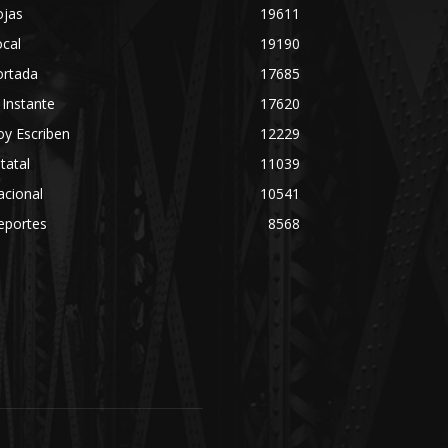
ojas
19611
cal
19190
ortada
17685
 Instante
17620
y Escriben
12229
tatal
11039
acional
10541
eportes
8568