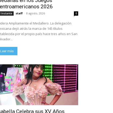
edallas en los Juegos
entroamericanos 2026
staff
-
8 agosto, 2026
l Instante
0
dera Ampliamente el Medallero. La delegación
xicana dejó atrás la marca de 145 títulos
tablecida por el propio país hace tres años en San
lvador...
Leer más
sabella Celebra sus XV Años