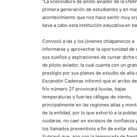
“La licenciatura de piloto aviador de la EN
primera generación de estudiantes y en ma
acontecimiento que nos hace sentir muy or
lleva a cabo esta institución educativa en b
Convocó a las y los jóvenes chiapanecos a
informarse y aprovechar la oportunidad de 
sus sueños y aspiraciones de cursar dicha 
de piloto aviador, la cual cuenta con un gran
prestigio por sus planes de estudio de alta 
Escandón Cadenas informó que el arribo del
frío número 27 provocará lluvias, bajas
temperaturas y fuertes ráfagas de viento,
principalmente en las regiones altas y mon
de la entidad, por lo que exhortó a la poblac
cuidarse, no caer en excesos de confianza 
los llamados preventivos a fin de evitar sit
Subrayó que, aún con la temporada de frente