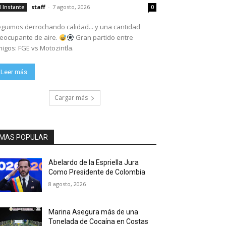
staff
-
7 agosto, 2026
l Instante
0
guimos derrochando calidad... y una cantidad
eocupante de aire.
Gran partido entre
igos: FGE vs Motozintla.
Leer más
Cargar más
MAS POPULAR
Abelardo de la Espriella Jura
Como Presidente de Colombia
8 agosto, 2026
Marina Asegura más de una
Tonelada de Cocaína en Costas