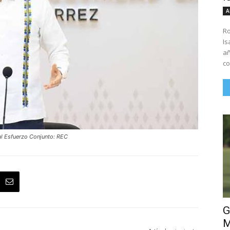
A
Ro
Is
añ
co
al Esfuerzo Conjunto: REC
G
M