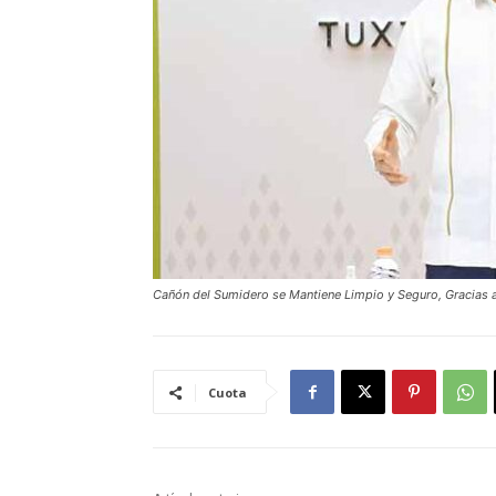
Cañón del Sumidero se Mantiene Limpio y Seguro, Gracias 
Cuota