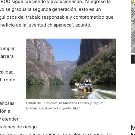
APROC sigue creciendo y evolucionando. Ya egresó la
yo se gradúa la segunda generación; esto es un
gullosos del trabajo responsable y comprometido que
eneficio de la juventud chiapaneca”, apuntó.
cumplir
carrera
calidad.
 frente
tañosas
Cañón del Sumidero se Mantiene Limpio y Seguro,
Gracias al Esfuerzo Conjunto: REC
ión a
y atender
uaciones de riesgo.
M
s fríos, en algunas regiones prevalece la sequía, las