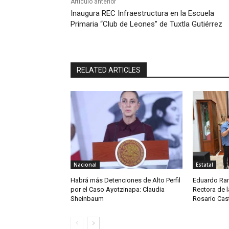
Artículo anterior
Inaugura REC Infraestructura en la Escuela
Primaria “Club de Leones” de Tuxtla Gutiérrez
RELATED ARTICLES
Nacional
Estatal
Habrá más Detenciones de Alto Perfil
Eduardo Ram
por el Caso Ayotzinapa: Claudia
Rectora de l
Sheinbaum
Rosario Cast