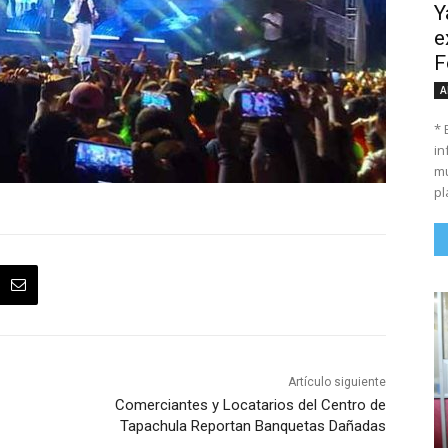
Y
e
F
A
* 
in
mu
pl
Artículo siguiente
Comerciantes y Locatarios del Centro de
Tapachula Reportan Banquetas Dañadas