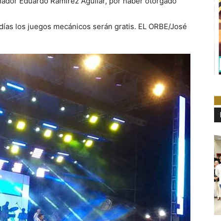
nador Eduardo Ramírez Aguilar, por haber otorgado
 días los juegos mecánicos serán gratis. EL ORBE/José