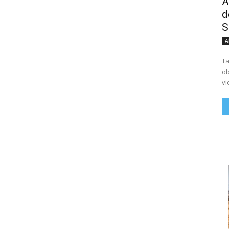
A
d
S
A
Ta
ob
vi