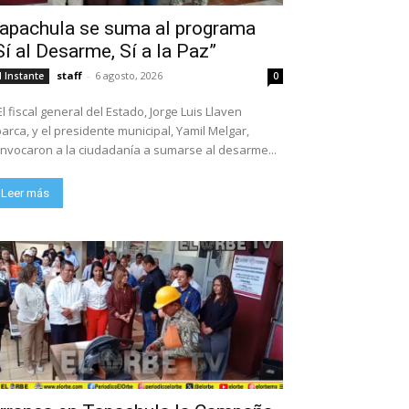
apachula se suma al programa
Sí al Desarme, Sí a la Paz”
staff
-
6 agosto, 2026
l Instante
0
El fiscal general del Estado, Jorge Luis Llaven
arca, y el presidente municipal, Yamil Melgar,
nvocaron a la ciudadanía a sumarse al desarme...
Leer más