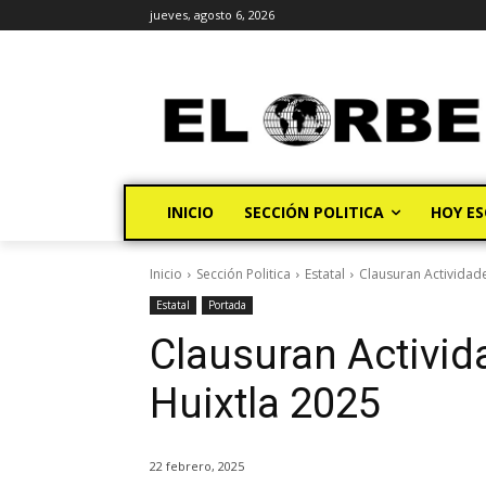
jueves, agosto 6, 2026
INICIO
SECCIÓN POLITICA
HOY ES
Inicio
Sección Politica
Estatal
Clausuran Actividade
Estatal
Portada
Clausuran Activid
Huixtla 2025
22 febrero, 2025