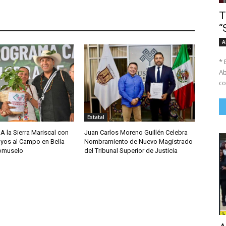
T
“
A
* 
Ab
co
Estatal
A la Sierra Mariscal con
Juan Carlos Moreno Guillén Celebra
yos al Campo en Bella
Nombramiento de Nuevo Magistrado
comuselo
del Tribunal Superior de Justicia