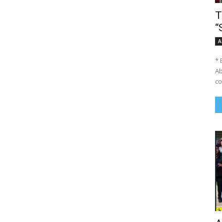
T
“
A
* 
Ab
co