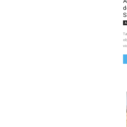
A
d
S
A
Ta
ob
vi