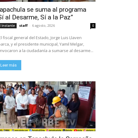
apachula se suma al programa
Sí al Desarme, Sí a la Paz”
staff
-
6 agosto, 2026
l Instante
0
El fiscal general del Estado, Jorge Luis Llaven
arca, y el presidente municipal, Yamil Melgar,
nvocaron a la ciudadanía a sumarse al desarme...
Leer más