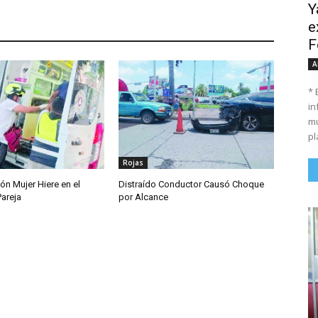
Y
e
F
A
* 
in
mu
pl
Rojas
ón Mujer Hiere en el
Distraído Conductor Causó Choque
Pareja
por Alcance