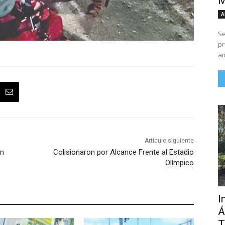
M
A
Se
pr
am
Artículo siguiente
en
Colisionaron por Alcance Frente al Estadio
Olímpico
I
Á
T