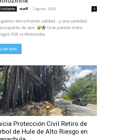
otozintla.
staff
-
7 agosto, 2026
l Instante
0
guimos derrochando calidad... y una cantidad
eocupante de aire.
Gran partido entre
igos: FGE vs Motozintla.
Leer más
nicia Protección Civil Retiro de
rbol de Hule de Alto Riesgo en
apachula.