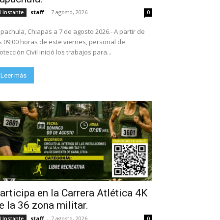
staff
-
7 agosto, 2026
l Instante
0
pachula, Chiapas a 7 de agosto 2026.- A partir de
s 09:00 horas de este viernes, personal de
otección Civil inició los trabajos para...
Leer más
articipa en la Carrera Atlética 4K
e la 36 zona militar.
staff
-
7 agosto, 2026
l Instante
0