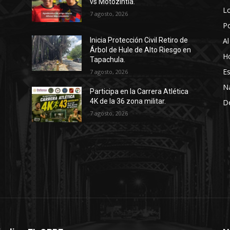
vs Motozintla.
Lo
7 agosto, 2026
P
Al
Inicia Protección Civil Retiro de
Árbol de Hule de Alto Riesgo en
Ho
Tapachula.
Es
7 agosto, 2026
N
Participa en la Carrera Atlética
4K de la 36 zona militar.
D
7 agosto, 2026