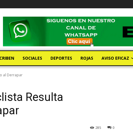
CRIBEN
SOCIALES
DEPORTES
ROJAS
AVISO EFICAZ
do al Derrapar
lista Resulta
apar
285
0