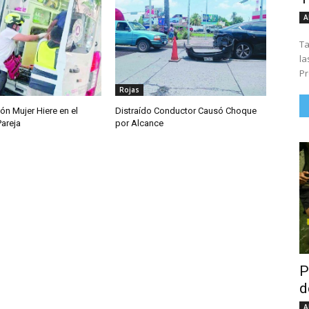
A
Ta
la
Pr
Rojas
ón Mujer Hiere en el
Distraído Conductor Causó Choque
Pareja
por Alcance
P
d
A