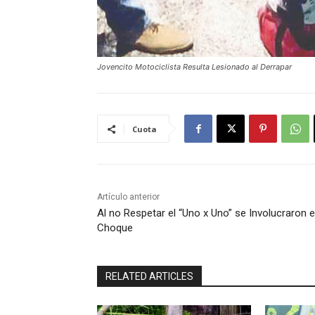
Jovencito Motociclista Resulta Lesionado al Derrapar
Cuota
Artículo anterior
Al no Respetar el “Uno x Uno” se Involucraron 
Choque
RELATED ARTICLES