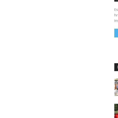
Es
hrs. Se parte del 43 anivers
In