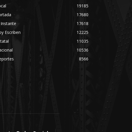
cal
19185
ortada
17680
 Instante
17618
y Escriben
12225
tatal
11035
acional
10536
eportes
8566