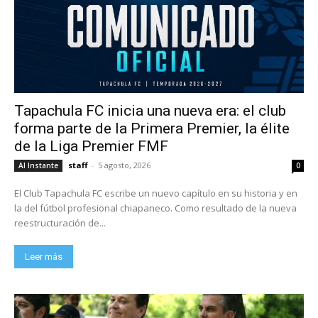
Tapachula FC inicia una nueva era: el club
forma parte de la Primera Premier, la élite
de la Liga Premier FMF
staff
-
5 agosto, 2026
Al Instante
0
El Club Tapachula FC escribe un nuevo capítulo en su historia y en
la del fútbol profesional chiapaneco. Como resultado de la nueva
reestructuración de...
Leer más