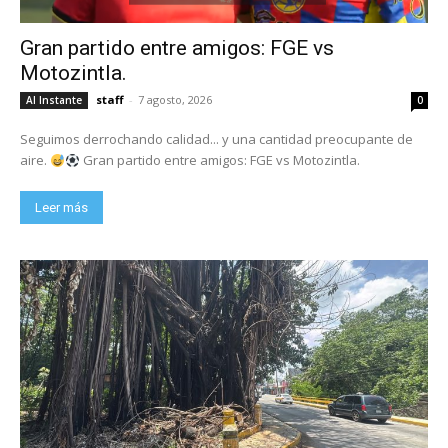
Gran partido entre amigos: FGE vs
Motozintla.
staff
-
7 agosto, 2026
Al Instante
0
Seguimos derrochando calidad... y una cantidad preocupante de
aire.
Gran partido entre amigos: FGE vs Motozintla.
Leer más