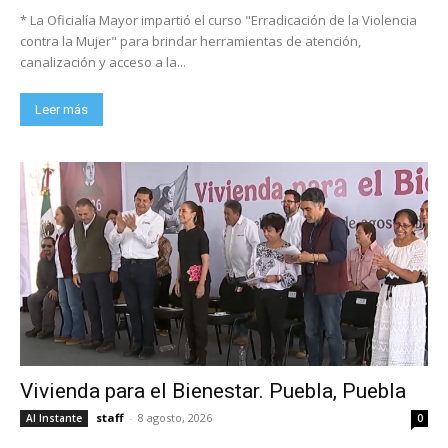
* La Oficialía Mayor impartió el curso "Erradicación de la Violencia
contra la Mujer" para brindar herramientas de atención,
canalización y acceso a la...
Leer más
Vivienda para el Bienestar. Puebla, Puebla
staff
-
8 agosto, 2026
Al Instante
0