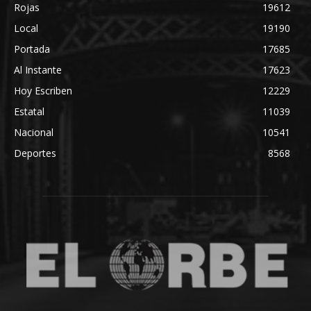
Rojas
19612
Local
19190
Portada
17685
Al Instante
17623
Hoy Escriben
12229
Estatal
11039
Nacional
10541
Deportes
8568