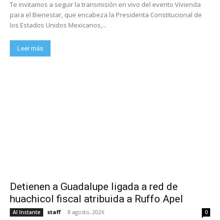
Te invitamos a seguir la transmisión en vivo del evento Vivienda
para el Bienestar, que encabeza la Presidenta Constitucional de
los Estados Unidos Mexicanos,...
Leer más
Detienen a Guadalupe ligada a red de
huachicol fiscal atribuida a Ruffo Apel
staff
-
8 agosto, 2026
Al Instante
0