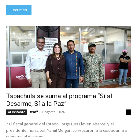
Leer más
Tapachula se suma al programa “Sí al
Desarme, Sí a la Paz”
staff
-
6 agosto, 2026
Al Instante
0
* El fiscal general del Estado, Jorge Luis Llaven Abarca, y el
presidente municipal, Yamil Melgar, convocaron a la ciudadanía a
sumarse al desarme...