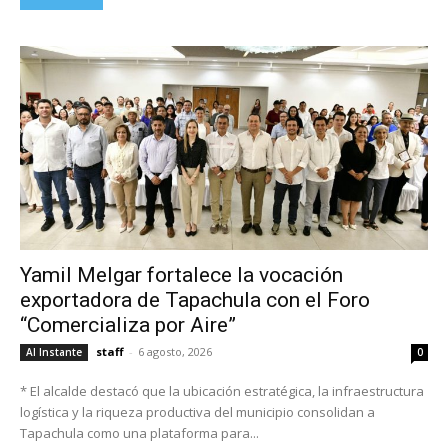
Yamil Melgar fortalece la vocación
exportadora de Tapachula con el Foro
“Comercializa por Aire”
staff
-
6 agosto, 2026
Al Instante
0
* El alcalde destacó que la ubicación estratégica, la infraestructura
logística y la riqueza productiva del municipio consolidan a
Tapachula como una plataforma para...