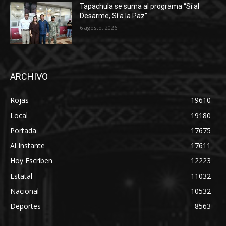
Tapachula se suma al programa “Sí al
Desarme, Sí a la Paz”
6 agosto, 2026
ARCHIVO
Rojas
19610
Local
19180
Portada
17675
Al Instante
17611
Hoy Escriben
12223
Estatal
11032
Nacional
10532
Deportes
8563