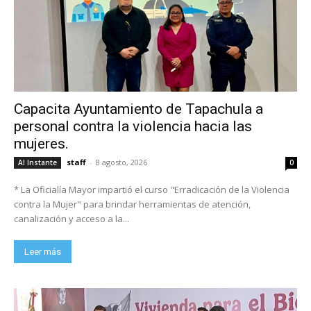
Capacita Ayuntamiento de Tapachula a
personal contra la violencia hacia las
mujeres.
staff
-
8 agosto, 2026
Al Instante
0
* La Oficialía Mayor impartió el curso "Erradicación de la Violencia
contra la Mujer" para brindar herramientas de atención,
canalización y acceso a la...
Leer más