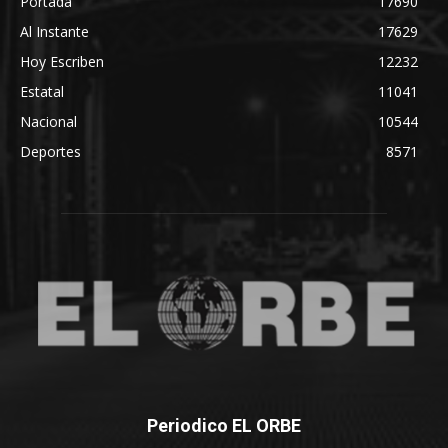
Portada
17690
Al Instante
17629
Hoy Escriben
12232
Estatal
11041
Nacional
10544
Deportes
8571
Periodico EL ORBE