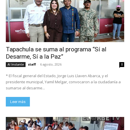
Tapachula se suma al programa “Sí al
Desarme, Sí a la Paz”
staff
-
6 agosto, 2026
Al Instante
0
* El fiscal general del Estado, Jorge Luis Llaven Abarca, y el
presidente municipal, Yamil Melgar, convocaron a la ciudadanía a
sumarse al desarme...
Leer más