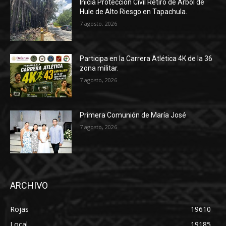
Inicia Protección Civil Retiro de Árbol de
Hule de Alto Riesgo en Tapachula.
7 agosto, 2026
Participa en la Carrera Atlética 4K de la 36
zona militar.
7 agosto, 2026
Primera Comunión de María José
7 agosto, 2026
ARCHIVO
Rojas
19610
Local
19185