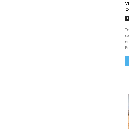
v
P
A
Te
co
en
Pr