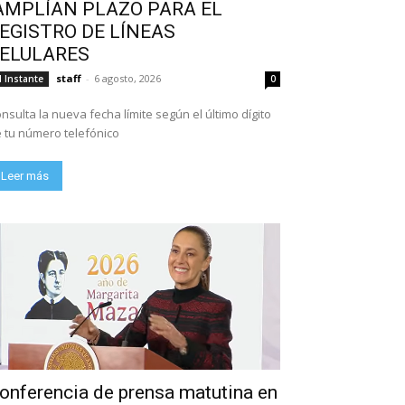
AMPLÍAN PLAZO PARA EL
EGISTRO DE LÍNEAS
ELULARES
staff
-
6 agosto, 2026
l Instante
0
nsulta la nueva fecha límite según el último dígito
 tu número telefónico
Leer más
onferencia de prensa matutina en