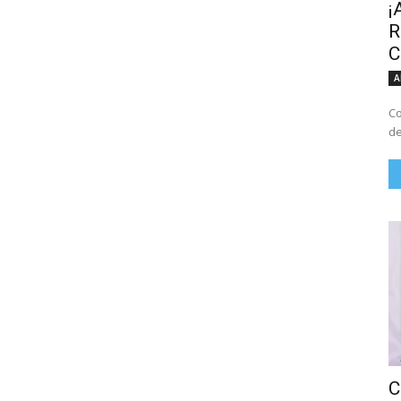
¡
R
C
A
Co
de
C