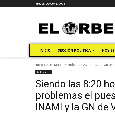
jueves, agosto 6, 2026
INICIO
SECCIÓN POLITICA
HOY ES
Inicio
Al Instante
Siendo las 8:20 horas. Cruzan sin 
Al Instante
Siendo las 8:20 ho
problemas el pues
INAMI y la GN de 