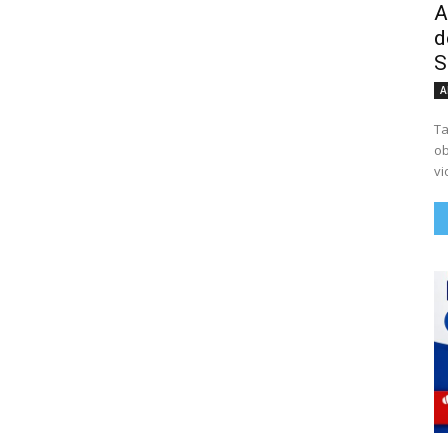
A
d
S
A
Ta
ob
vi