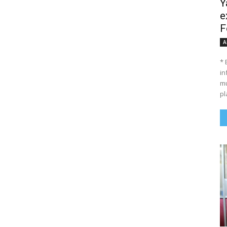
Y
e
F
A
* 
in
mu
pl