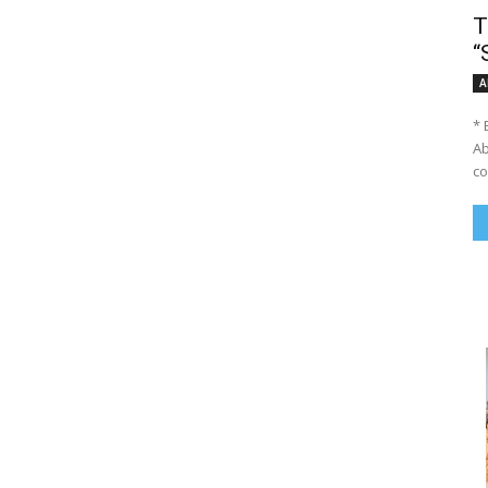
T
“
A
* 
Ab
co