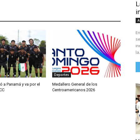
L
i
A
En
se
in
la.
Deportes
ó a Panamá y va por el
Medallero General de los
JCC
Centroamericanos 2026