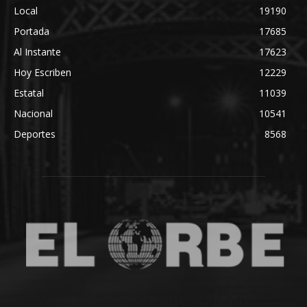
Local
19190
Portada
17685
Al Instante
17623
Hoy Escriben
12229
Estatal
11039
Nacional
10541
Deportes
8568