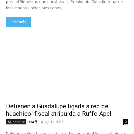
para el Bienestar, que encabeza la Presidenta Constitucional de
los Estados Unidos Mexicanos,...
Leer más
Detienen a Guadalupe ligada a red de
huachicol fiscal atribuida a Ruffo Apel
staff
-
8 agosto, 2026
Al Instante
0
Detienen a Guadalupe ligada a red de huachicol fiscal atribuida a