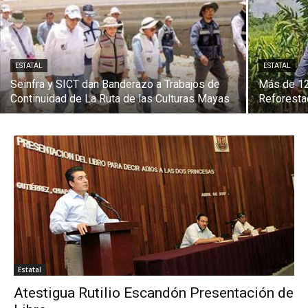
ESTATAL
ESTATAL
Seinfra y SICT dan Banderazo a Trabajos de
Más de 12
Continuidad de La Ruta de las Culturas Mayas
Reforesta
Estatal
Atestigua Rutilio Escandón Presentación de