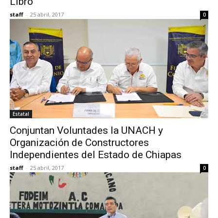
Libro
staff
-
25 abril, 2017
0
Estatal
Conjuntan Voluntades la UNACH y
Organización de Constructores
Independientes del Estado de Chiapas
staff
-
25 abril, 2017
0