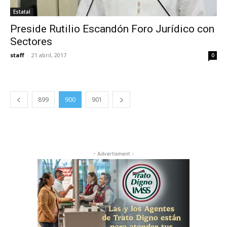
Estatal
Preside Rutilio Escandón Foro Jurídico con
Sectores
staff
-
21 abril, 2017
0
899
900
901
- Advertisment -