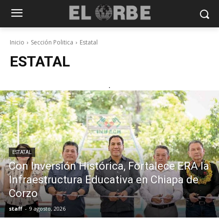
Inicio
Sección Politica
Estatal
ESTATAL
.
ESTATAL
Con Inversión Histórica, Fortalece ERA la
Infraestructura Educativa en Chiapa de
Corzo
staff
-
9 agosto, 2026