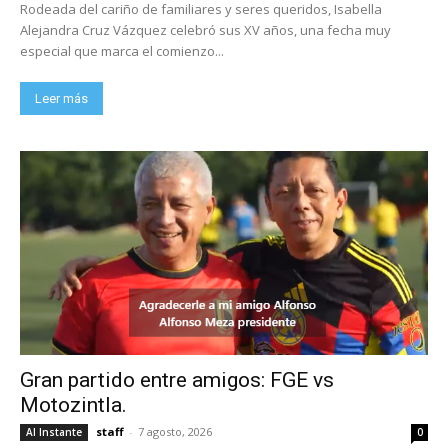
Rodeada del cariño de familiares y seres queridos, Isabella
Alejandra Cruz Vázquez celebró sus XV años, una fecha muy
especial que marca el comienzo...
Leer más
Gran partido entre amigos: FGE vs
Motozintla.
staff
-
7 agosto, 2026
Al Instante
0