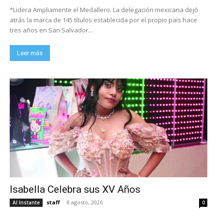
*Lidera Ampliamente el Medallero. La delegación mexicana dejó
atrás la marca de 145 títulos establecida por el propio país hace
tres años en San Salvador...
Leer más
Isabella Celebra sus XV Años
staff
-
8 agosto, 2026
Al Instante
0