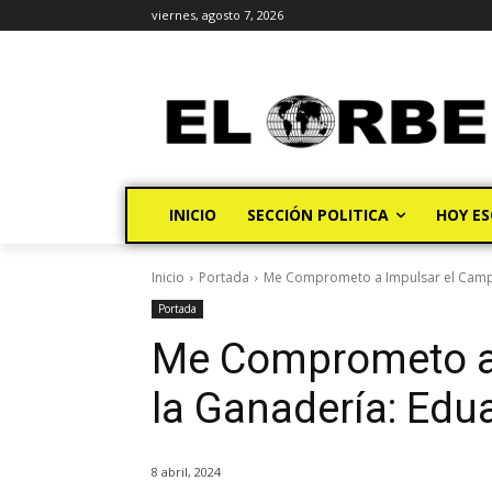
viernes, agosto 7, 2026
INICIO
SECCIÓN POLITICA
HOY ES
Inicio
Portada
Me Comprometo a Impulsar el Campo
Portada
Me Comprometo a 
la Ganadería: Edu
8 abril, 2024