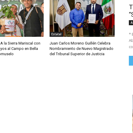
T
“
A
* 
Estatal
Ab
A la Sierra Mariscal con
Juan Carlos Moreno Guillén Celebra
co
yos al Campo en Bella
Nombramiento de Nuevo Magistrado
comuselo
del Tribunal Superior de Justicia