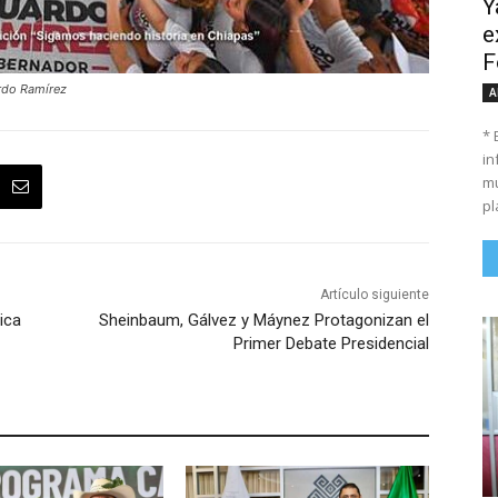
Y
e
F
rdo Ramírez
A
* 
in
mu
pl
Artículo siguiente
ica
Sheinbaum, Gálvez y Máynez Protagonizan el
Primer Debate Presidencial