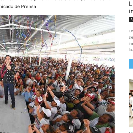
L
nicado de Prensa
i
A
En
se
in
la.