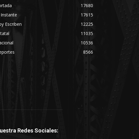
ortada
17680
 Instante
17615
y Escriben
12225
tatal
11035
acional
10536
eportes
8566
uestra Redes Sociales: