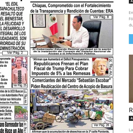
A
En
Fó
du
R
A
La