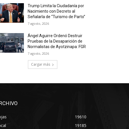
Trump Limita la Ciudadanía por
Nacimiento con Decreto al
Señalarla de “Turismo de Parto”
7 agosto, 2026
Ángel Aguirre Ordenó Destruir
Pruebas de la Desaparición de
Normalistas de Ayotzinapa: FGR
7 agosto, 2026
Cargar más
RCHIVO
ojas
19610
cal
19185