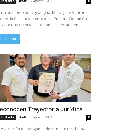
staff
-
7 agosto, 2026
l Instante
0
 un ambiente de fe y alegría, María José Sánchez
cil recibió el sacramento de la Primera Comunión
rante una emotiva ceremonia celebrada en...
Leer más
econocen Trayectoria Jurídica
staff
-
7 agosto, 2026
l Instante
0
 Asociación de Abogados del Sureste de Chiapas