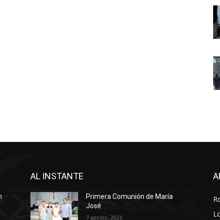
AL INSTANTE
A
n
Primera Comunión de María
R
José
Lo
7 agosto, 2026