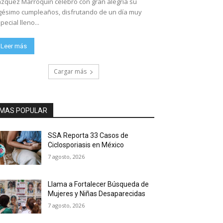
zquez Marroquín celebró con gran alegría su
gésimo cumpleaños, disfrutando de un día muy
pecial lleno...
Leer más
Cargar más
MAS POPULAR
SSA Reporta 33 Casos de
Ciclosporiasis en México
7 agosto, 2026
Llama a Fortalecer Búsqueda de
Mujeres y Niñas Desaparecidas
7 agosto, 2026