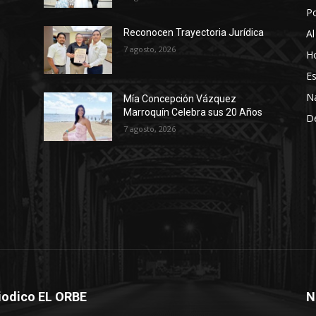
P
Al
Reconocen Trayectoria Jurídica
7 agosto, 2026
Ho
Es
N
Mía Concepción Vázquez
Marroquín Celebra sus 20 Años
D
7 agosto, 2026
iodico EL ORBE
N