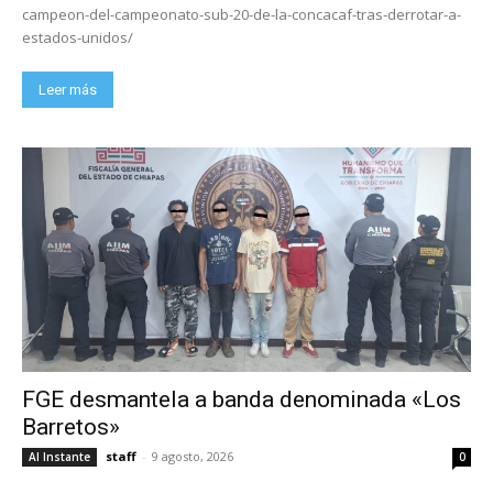
campeon-del-campeonato-sub-20-de-la-concacaf-tras-derrotar-a-
estados-unidos/
Leer más
FGE desmantela a banda denominada «Los
Barretos»
staff
-
9 agosto, 2026
Al Instante
0