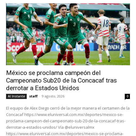
México se proclama campeón del
Campeonato Sub20 de la Concacaf tras
derrotar a Estados Unidos
staff
-
9 agosto, 2026
Al Instante
0
El equipo de Alex Diego cerró de la mejor manera el certamen de la
Concacaf https://www.eluniversal.com.mx/deportes/mexico-se-
proclama-campeon-del-campeonato-sub-20-de-la-concacaf-tras-
derrotar-a-estados-unidos/ Vía @eluniversalmx
https://www.eluniversal.com.mx/deportes/mexico-se-proclama-