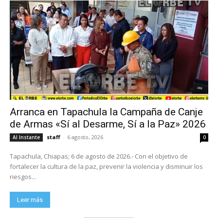
Arranca en Tapachula la Campaña de Canje
de Armas «Sí al Desarme, Sí a la Paz» 2026
staff
-
6 agosto, 2026
Al Instante
0
Tapachula, Chiapas; 6 de agosto de 2026.- Con el objetivo de
fortalecer la cultura de la paz, prevenir la violencia y disminuir los
riesgos...
Leer más