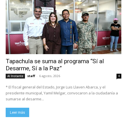
Tapachula se suma al programa “Sí al
Desarme, Sí a la Paz”
staff
-
6 agosto, 2026
Al Instante
0
* El fiscal general del Estado, Jorge Luis Llaven Abarca, y el
presidente municipal, Yamil Melgar, convocaron a la ciudadanía a
sumarse al desarme...
Leer más