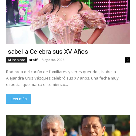
Isabella Celebra sus XV Años
staff
-
8 agosto, 2026
Al Instante
0
Rodeada del cariño de familiares y seres queridos, Isabella
Alejandra Cruz Vázquez celebró sus XV años, una fecha muy
especial que marca el comienzo...
Leer más