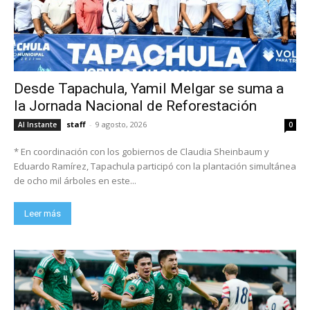
Desde Tapachula, Yamil Melgar se suma a
la Jornada Nacional de Reforestación
staff
-
9 agosto, 2026
Al Instante
0
* En coordinación con los gobiernos de Claudia Sheinbaum y
Eduardo Ramírez, Tapachula participó con la plantación simultánea
de ocho mil árboles en este...
Leer más