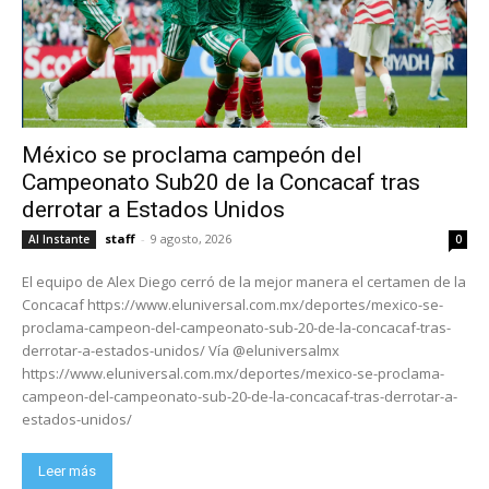
México se proclama campeón del
Campeonato Sub20 de la Concacaf tras
derrotar a Estados Unidos
staff
-
9 agosto, 2026
Al Instante
0
El equipo de Alex Diego cerró de la mejor manera el certamen de la
Concacaf https://www.eluniversal.com.mx/deportes/mexico-se-
proclama-campeon-del-campeonato-sub-20-de-la-concacaf-tras-
derrotar-a-estados-unidos/ Vía @eluniversalmx
https://www.eluniversal.com.mx/deportes/mexico-se-proclama-
campeon-del-campeonato-sub-20-de-la-concacaf-tras-derrotar-a-
estados-unidos/
Leer más